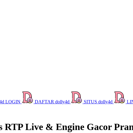
y4d LOGIN
DAFTAR dolly4d
SITUS dolly4d
LI
s RTP Live & Engine Gacor Pram