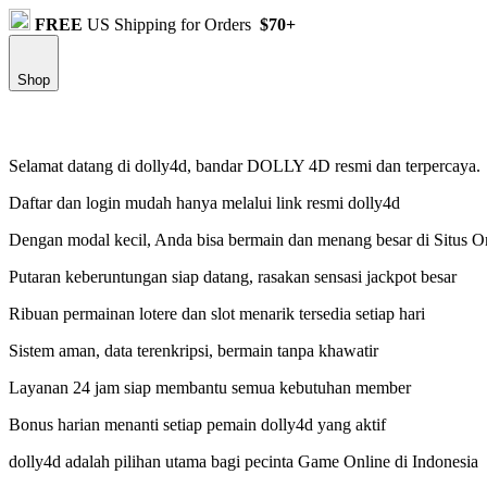
FREE
US Shipping for Orders
$70+
Shop
Selamat datang di dolly4d, bandar DOLLY 4D resmi dan terpercaya.
Daftar dan login mudah hanya melalui link resmi dolly4d
Dengan modal kecil, Anda bisa bermain dan menang besar di Situs O
Putaran keberuntungan siap datang, rasakan sensasi jackpot besar
Ribuan permainan lotere dan slot menarik tersedia setiap hari
Sistem aman, data terenkripsi, bermain tanpa khawatir
Layanan 24 jam siap membantu semua kebutuhan member
Bonus harian menanti setiap pemain dolly4d yang aktif
dolly4d adalah pilihan utama bagi pecinta Game Online di Indonesia